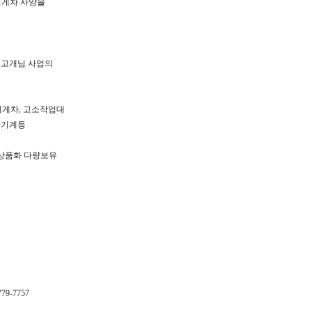
지게차 사양을
 고개님 사업의
식지게차, 고소작업대
반기계등
 상품화 다량보유
779-7757